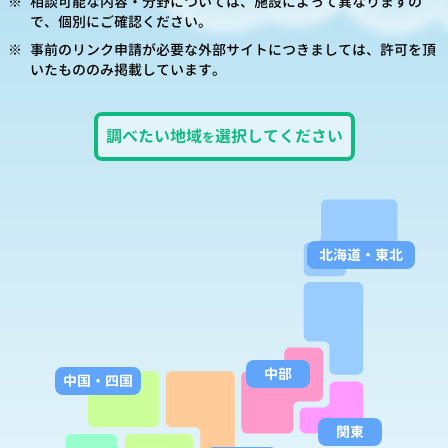
※
相談可能な内容・分野については、施設によって異なりますの
で、個別にご確認ください。
※
事前のリンク申請が必要な外部サイトにつきましては、許可を頂
いたもののみ掲載しています。
調べたい
地域
選択して
ください
を
北海道
・
東北
中部
中国
・
四国
関東