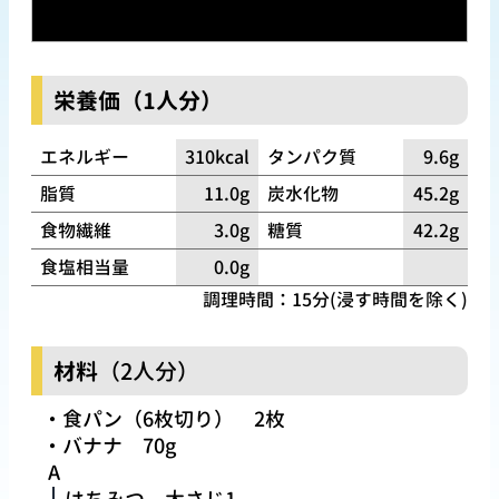
栄養価（1人分）
エネルギー
310
kcal
タンパク質
9.6
g
脂質
11.0
g
炭水化物
45.2
g
食物繊維
3.0
g
糖質
42.2
g
食塩相当量
0.0
g
調理時間：15分(浸す時間を除く)
材料
（2人分）
食パン（6枚切り）
2枚
バナナ
70g
A