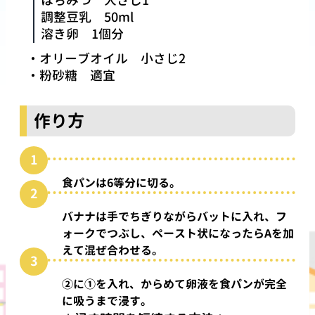
はちみつ
大さじ1
調整豆乳
50ml
溶き卵
1個分
オリーブオイル
小さじ2
粉砂糖
適宜
作り方
食パンは6等分に切る。
バナナは手でちぎりながらバットに入れ、フ
ォークでつぶし、ペースト状になったらAを加
えて混ぜ合わせる。
②に①を入れ、からめて卵液を食パンが完全
に吸うまで浸す。